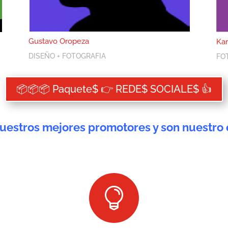
Gustavo Oropeza
Ka
DISEÑO + FOTOGRAFIA
FO
📦📦📦 Paquete$ 👉 REDE$ SOCIALE$ 👍
nuestros mejores promotores y son nuestro
