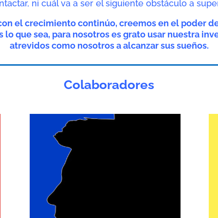
ntactar, ni cuál va a ser el siguiente obstáculo a super
n el crecimiento continúo, creemos en el poder de
lo que sea, para nosotros es grato usar nuestra inv
atrevidos como nosotros a alcanzar sus sueños.
Colaboradores