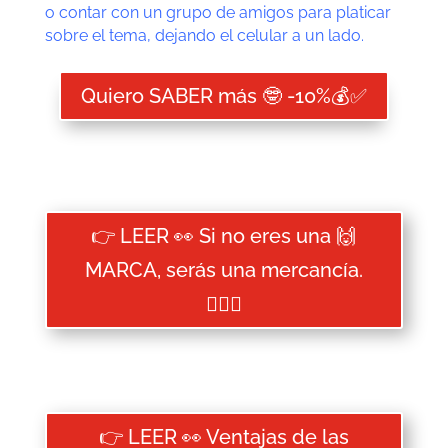
o contar con un grupo de amigos para platicar
sobre el tema, dejando el celular a un lado.
Quiero SABER más 🤓 -10%💰✅
👉 LEER 👀 Si no eres una 🙌
MARCA, serás una mercancía.
🤷🏻‍♀️
👉 LEER 👀 Ventajas de las