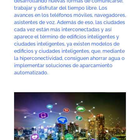
desarrollando nuevas formas de comunicarse,
trabajar y disfrutar del tiempo libre. Los
avances en los teléfonos móviles, navegadores,
asistentes de voz. Además de eso, las ciudades
cada vez están más interconectadas y así
aparece el término de
edificios inteligentes
y
ciudades inteligentes
, ya existen modelos de
edificios y ciudades inteligentes, que, mediante
la hiperconectividad, consiguen ahorrar agua o
implementar soluciones de aparcamiento
automatizado.