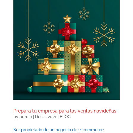
Prepara tu empresa para las ventas navideñas
by
admin
|
Dec 1, 2021
|
BLOG
Ser propietario de un negocio de e-commerce