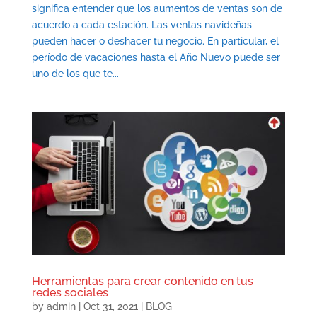
significa entender que los aumentos de ventas son de
acuerdo a cada estación. Las ventas navideñas
pueden hacer o deshacer tu negocio. En particular, el
período de vacaciones hasta el Año Nuevo puede ser
uno de los que te...
Herramientas para crear contenido en tus
redes sociales
by
admin
|
Oct 31, 2021
|
BLOG