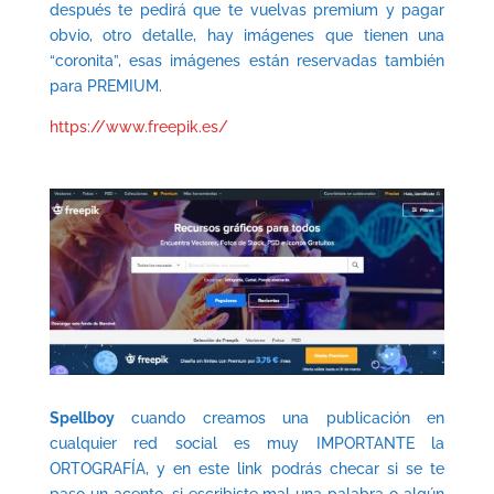
después te pedirá que te vuelvas premium y pagar
obvio, otro detalle, hay imágenes que tienen una
“coronita”, esas imágenes están reservadas también
para PREMIUM.
https://www.freepik.es/
Spellboy
cuando creamos una publicación en
cualquier red social es muy IMPORTANTE la
ORTOGRAFÍA, y en este link podrás checar si se te
paso un acento, si escribiste mal una palabra o algún