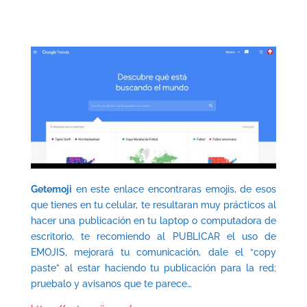
Getemoji
en este enlace encontraras emojis, de esos
que tienes en tu celular, te resultaran muy prácticos al
hacer una publicación en tu laptop o computadora de
escritorio, te recomiendo al PUBLICAR el uso de
EMOJIS, mejorará tu comunicación, dale el “copy
paste” al estar haciendo tu publicación para la red;
pruebalo y avisanos que te parece…