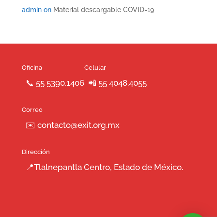
admin
on
Material descargable COVID-19
Oficina
Celular
📞 55 5390.1406
📲 55 4048.4055
Correo
✉️ contacto@exit.org.mx
Dirección
📍Tlalnepantla Centro, Estado de México.