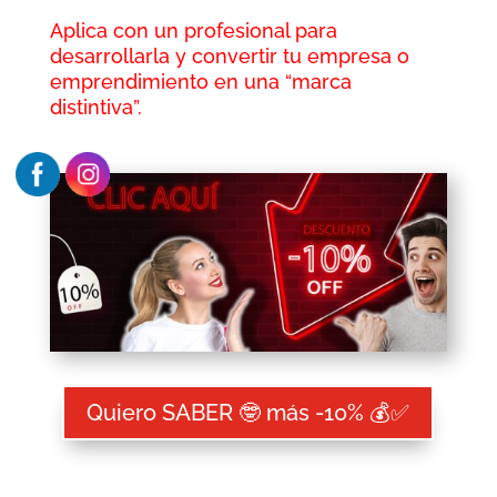
Aplica con un profesional para
desarrollarla y convertir tu empresa o
emprendimiento en una “marca
distintiva”.
Quiero SABER 🤓 más -10% 💰✅