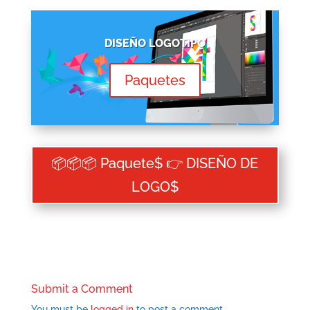
DISEÑO LOGOTIPO
Paquetes
📦📦📦 Paquete$ 👉 DISEÑO DE
LOGO$
Submit a Comment
You must be
logged in
to post a comment.